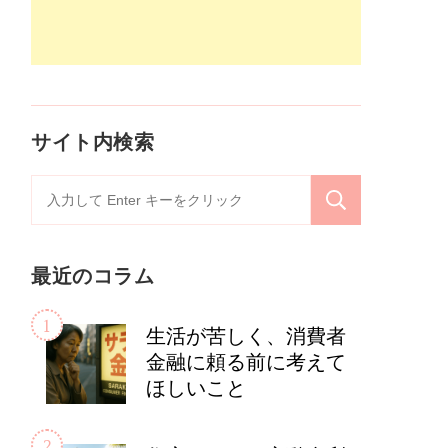
サイト内検索
検
索
対
最近のコラム
象:
生活が苦しく、消費者
金融に頼る前に考えて
ほしいこと