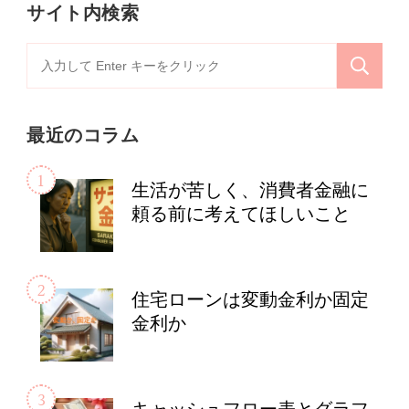
サイト内検索
検
索
対
最近のコラム
象:
生活が苦しく、消費者金融に
頼る前に考えてほしいこと
住宅ローンは変動金利か固定
金利か